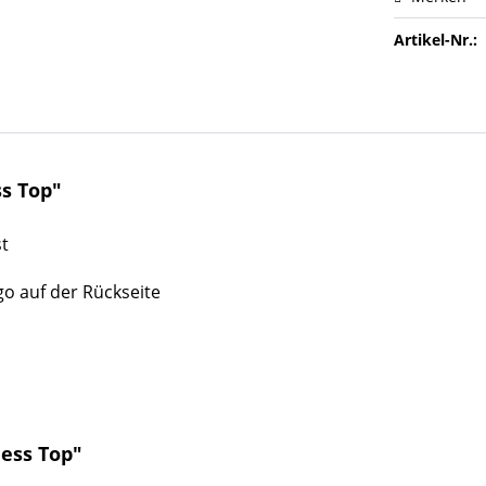
Artikel-Nr.:
ss Top"
st
go auf der Rückseite
ness Top"