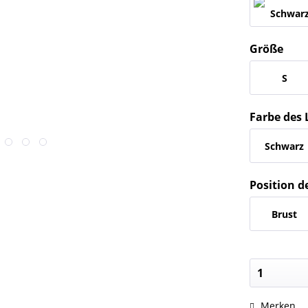
Größe
S
Farbe des 
Schwarz
Position d
Brust
Merken